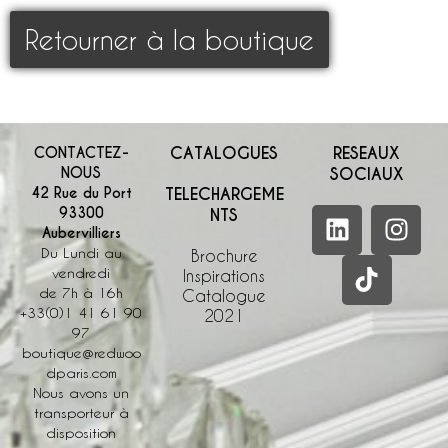
Retourner à la boutique
CATALOGUES
RESEAUX
CONTACTEZ-
NOUS
SOCIAUX
42 Rue du Port
TELECHARGEME
93300
NTS
Aubervilliers
Du Lundi au
Brochure
vendredi
Inspirations
de 7h à 16h
Catalogue
+33(0)1 41 61 90
2021
97
boutique@redwoo
dparis.com
Nous avons un
transporteur à
disposition