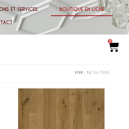
ONS ET SERVICES
BOUTIQUE EN LIGNE
TACT
0
VOIR :
12
24
TOUS